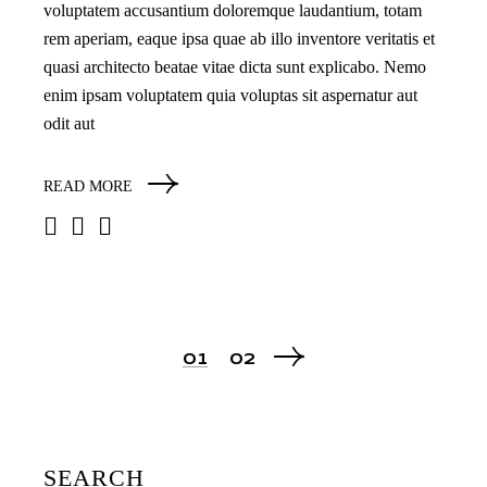
voluptatem accusantium doloremque laudantium, totam
rem aperiam, eaque ipsa quae ab illo inventore veritatis et
quasi architecto beatae vitae dicta sunt explicabo. Nemo
enim ipsam voluptatem quia voluptas sit aspernatur aut
odit aut
READ MORE
POSTS
01
02
PAGINATION
SEARCH