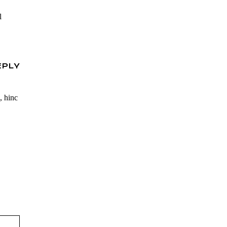
l
EPLY
, hinc