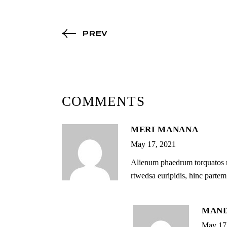
PREV
COMMENTS
MERI MANANA
May 17, 2021
Alienum phaedrum torquatos nec
rtwedsa euripidis, hinc partem 
MAND
May 17