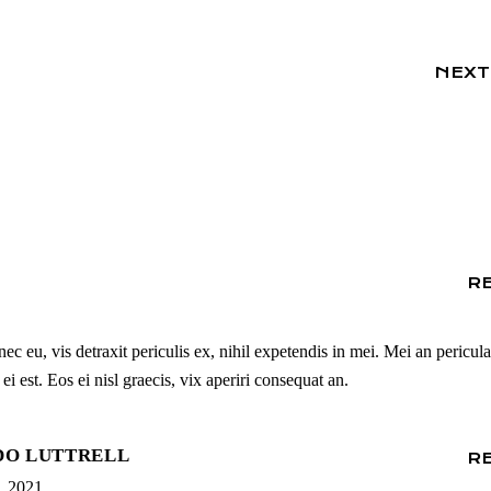
NEXT
R
 eu, vis detraxit periculis ex, nihil expetendis in mei. Mei an pericula
ei est. Eos ei nisl graecis, vix aperiri consequat an.
O LUTTRELL
R
, 2021