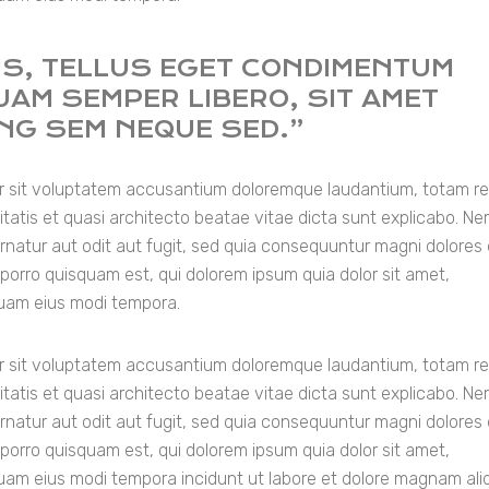
S, TELLUS EGET CONDIMENTUM
AM SEMPER LIBERO, SIT AMET
ING SEM NEQUE SED.”
ror sit voluptatem accusantium doloremque laudantium, totam r
itatis et quasi architecto beatae vitae dicta sunt explicabo. N
rnatur aut odit aut fugit, sed quia consequuntur magni dolores
porro quisquam est, qui dolorem ipsum quia dolor sit amet,
quam eius modi tempora.
ror sit voluptatem accusantium doloremque laudantium, totam r
itatis et quasi architecto beatae vitae dicta sunt explicabo. N
rnatur aut odit aut fugit, sed quia consequuntur magni dolores
porro quisquam est, qui dolorem ipsum quia dolor sit amet,
quam eius modi tempora incidunt ut labore et dolore magnam al