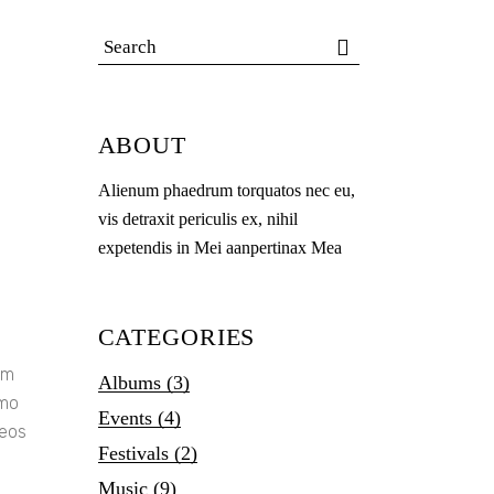
ABOUT
Alienum phaedrum torquatos nec eu,
vis detraxit periculis ex, nihil
expetendis in Mei aanpertinax Mea
CATEGORIES
em
Albums
(3)
emo
Events
(4)
 eos
Festivals
(2)
Music
(9)