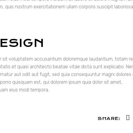
, quis nostrum exercitationem ullam corporis suscipit laborios
DESIGN
ror sit voluptatem accusantium doloremque laudantium, totam r
itatis et quasi architecto beatae vitae dicta sunt explicabo. N
rnatur aut odit aut fugit, sed quia consequuntur magni dolores
porro quisquam est, qui dolorem ipsum quia dolor sit amet,
quam eius modi tempora.
SHARE: