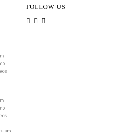
FOLLOW US
em
emo
 eos
em
emo
 eos
liquam