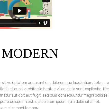
F MODERN
ror sit voluptatem accusantium doloremque laudantium, totam r
itatis et quasi architecto beatae vitae dicta sunt explicabo. N
rnatur aut odit aut fugit, sed quia consequuntur magni dolores
porro quisquam est, qui dolorem ipsum quia dolor sit amet,
quam eius modi tempora.