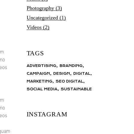
Photography
(3)
Uncategorized
(1)
Videos
(2)
em
TAGS
emo
ADVERTISING
BRANDING
 eos
CAMPAIGN
DESIGN
DIGITAL
MARKETING
SEO DIGITAL
SOCIAL MEDIA
SUSTAINABLE
em
emo
INSTAGRAM
 eos
iquam